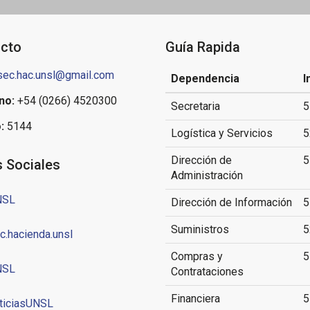
cto
Guía Rapida
sec.hac.unsl@gmail.com
Dependencia
I
no:
+54 (0266) 4520300
Secretaria
5
:
5144
Logística y Servicios
5
Dirección de
5
 Sociales
Administración
NSL
Dirección de Información
5
Suministros
5
c.hacienda.unsl
Compras y
5
NSL
Contrataciones
Financiera
5
ticiasUNSL