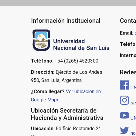
Información Institucional
Conta
Email:
Teléfo
Interno
Teléfono:
+54 (0266) 4520300
Redes
Dirección:
Ejército de Los Andes
950, San Luis, Argentina
U
¿Cómo llegar?
Ver úbicación en
Google Maps
se
Ubicación Secretaría de
Hacienda y Administrativa
U
Ubicación:
Edificio Rectorado 2°
no